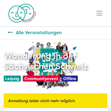
Alle Veranstaltungen
Wanderung in der
Sächsischen Schweiz
Leipzig
Communityevent
Offline
Anmeldung leider nicht mehr möglich.