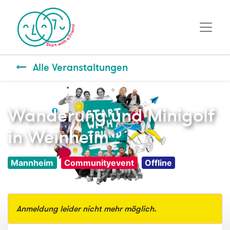
Alle Veranstaltungen
Wanderung und Minigolf
in Weinheim
Mannheim
Communityevent
Offline
Anmeldung leider nicht mehr möglich.