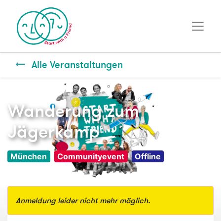
Alle Veranstaltungen
Wanderung zum
Jägerkamp
München
Communityevent
Offline
Anmeldung leider nicht mehr möglich.