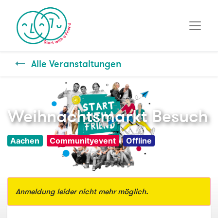
Alle Veranstaltungen
Weihnachtsmarkt Besuch
Aachen
Communityevent
Offline
Anmeldung leider nicht mehr möglich.