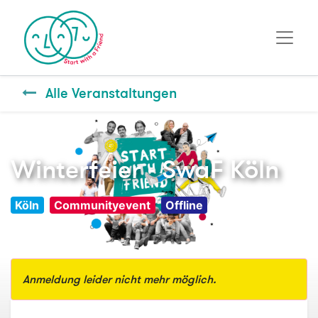
Alle Veranstaltungen
Winterfeier - SwaF Köln
Köln
Communityevent
Offline
Anmeldung leider nicht mehr möglich.