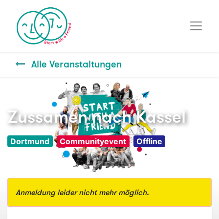
Alle Veranstaltungen
Zussamen nach Kassel
Dortmund
Communityevent
Offline
Anmeldung leider nicht mehr möglich.