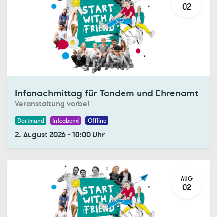
02
Registrations Closed
Infonachmittag für Tandem und Ehrenamt
Veranstaltung vorbei
Dortmund
Infoabend
Offline
2. August 2026
-
10:00
Uhr
AUG
02