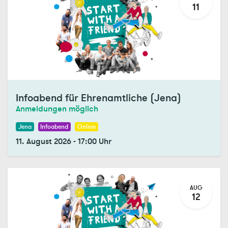
11
Infoabend für Ehrenamtliche (Jena)
Anmeldungen möglich
Jena
Infoabend
Online
11. August 2026
-
17:00
Uhr
AUG
12