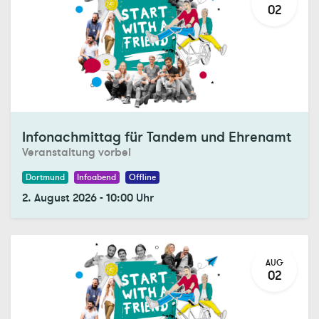
02
Registrations Closed
Infonachmittag für Tandem und Ehrenamt
Veranstaltung vorbei
Dortmund
Infoabend
Offline
2. August 2026
-
10:00
Uhr
AUG
02