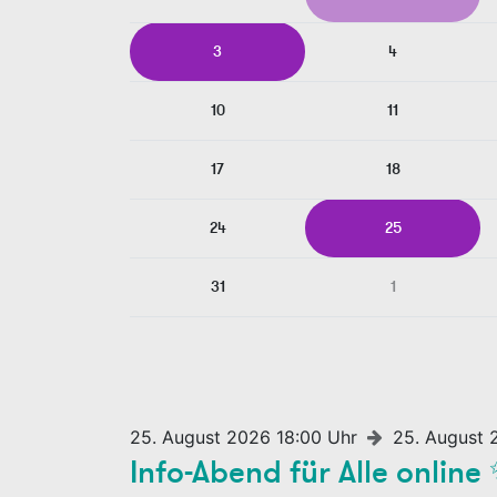
3
4
10
11
17
18
24
25
31
1
25. August 2026 18:00 Uhr
25. August 
Info-Abend für Alle online