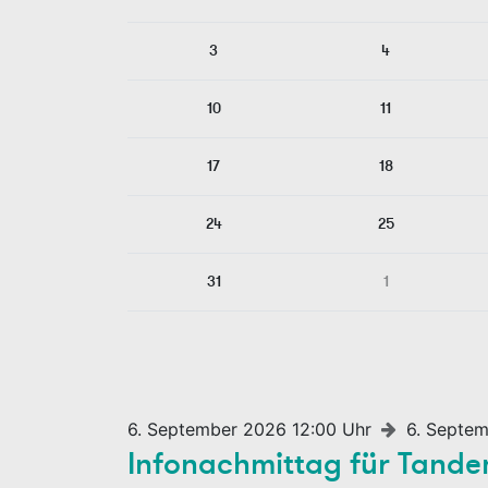
3
4
10
11
17
18
24
25
31
1
6. September 2026 12:00 Uhr
6. Septem
Infonachmittag für Tand