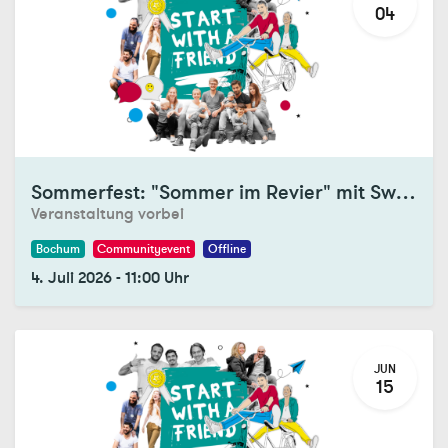
04
Registrations Closed
Sommerfest: "Sommer im Revier" mit SwaF Bochum, Dortmund & Essen
Veranstaltung vorbei
Bochum
Communityevent
Offline
4. Juli 2026
-
11:00
Uhr
JUN
15