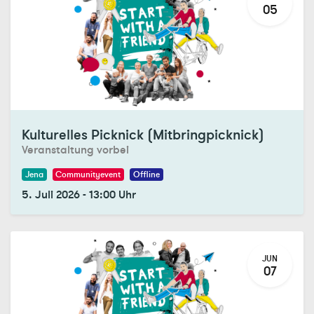
05
Registrations Closed
Kulturelles Picknick (Mitbringpicknick)
Veranstaltung vorbei
Jena
Communityevent
Offline
5. Juli 2026
-
13:00
Uhr
JUN
07