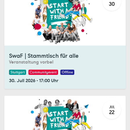
30
Registrations Closed
SwaF | Stammtisch für alle
Veranstaltung vorbei
Stuttgart
Communityevent
Offline
30. Juli 2026
-
17:00
Uhr
JUL
22