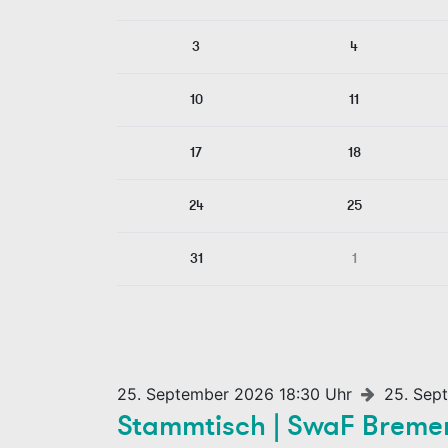
3
4
10
11
17
18
24
25
31
1
25. September 2026 18:30 Uhr
25. Sep
Stammtisch | SwaF Breme