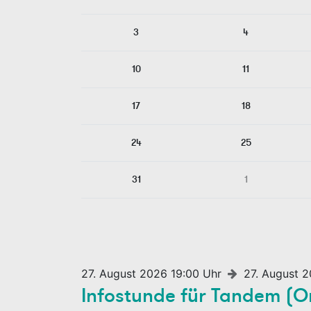
3
4
10
11
17
18
24
25
31
1
27. August 2026 19:00 Uhr
27. August 
Infostunde für Tandem (O