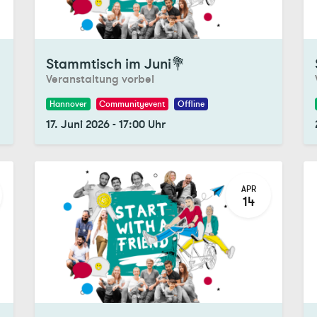
Registrations Closed
Re
Stammtisch im Juni💐
Veranstaltung vorbei
Hannover
Communityevent
Offline
17. Juni 2026
-
17:00
Uhr
APR
14
Registrations Closed
Re