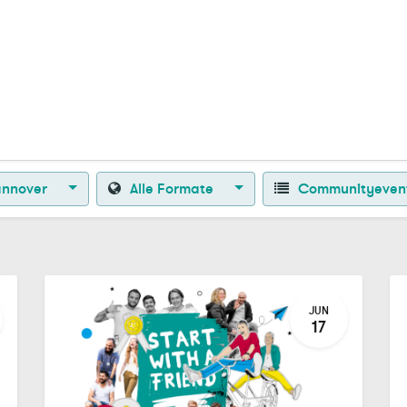
Zurück zur Startseite
nnover
Alle Formate
Communityeven
JUN
17