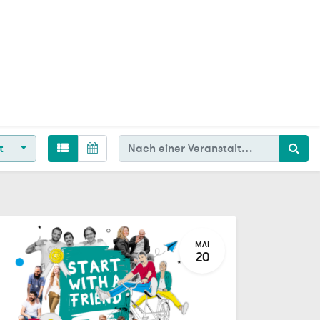
t
MAI
20