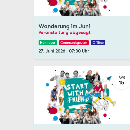
Registrations Closed
Wanderung im Juni
Veranstaltung abgesagt
Hannover
Communityevent
Offline
27. Juni 2026
-
07:30
Uhr
APR
15
Registrations Closed