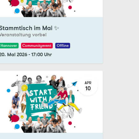
gistrations Closed
Stammtisch im Mai ✨
Veranstaltung vorbei
Hannover
Communityevent
Offline
20. Mai 2026
-
17:00
Uhr
APR
10
gistrations Closed