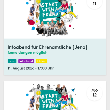
11
Infoabend für Ehrenamtliche (Jena)
Anmeldungen möglich
Jena
Infoabend
Online
11. August 2026
-
17:00
Uhr
AUG
12