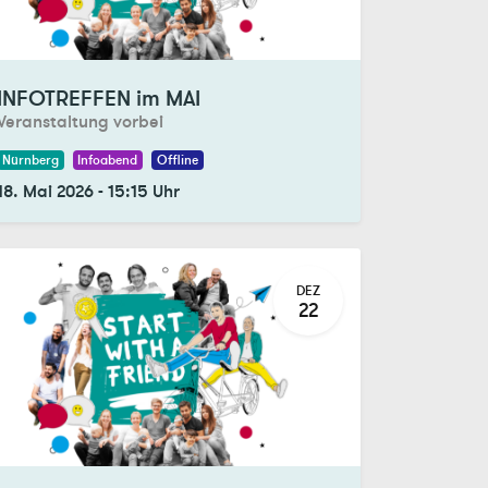
gistrations Closed
INFOTREFFEN im MAI
Veranstaltung vorbei
Nürnberg
Infoabend
Offline
18. Mai 2026
-
15:15
Uhr
DEZ
22
gistrations Closed