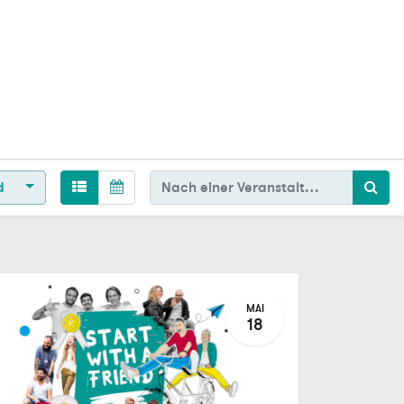
d
MAI
18