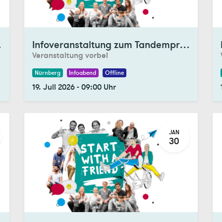
Registrations Closed
Re
ramm
Infoveranstaltung zum Tandemprogramm
Veranstaltung vorbei
Nürnberg
Infoabend
Offline
19. Juli 2026
-
09:00
Uhr
JAN
30
Registrations Closed
Re