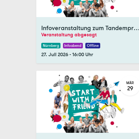
Registrations Closed
Infoveranstaltung zum Tandemprog
Veranstaltung abgesagt
Nürnberg
Infoabend
Offline
27. Juli 2026
-
16:00
Uhr
MÄR
29
Registrations Closed