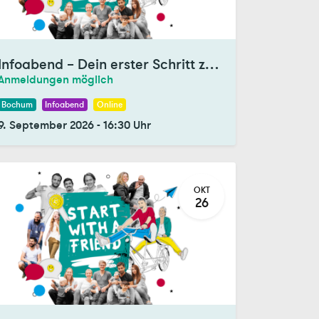
Infoabend – Dein erster Schritt zum Tandem
Anmeldungen möglich
Bochum
Infoabend
Online
9. September 2026
-
16:30
Uhr
OKT
26