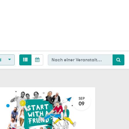
d
SEP
09