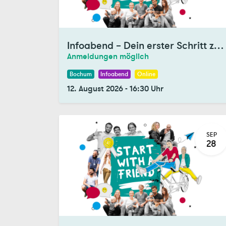
Infoabend – Dein erster Schritt zum Tandem
Anmeldungen möglich
Bochum
Infoabend
Online
12. August 2026
-
16:30
Uhr
SEP
28