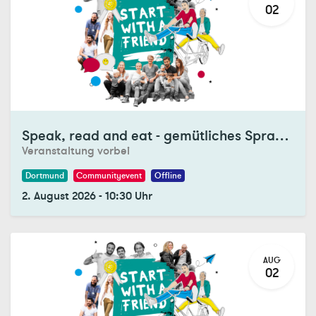
02
Registrations Closed
Speak, read and eat - gemütliches Sprach- und Buchcafé mit Tandemaufnahme
Veranstaltung vorbei
Dortmund
Communityevent
Offline
2. August 2026
-
10:30
Uhr
AUG
02