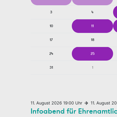
3
4
10
11
17
18
24
25
31
1
11. August 2026 19:00 Uhr
11. August 2
Infoabend für Ehrenamtli