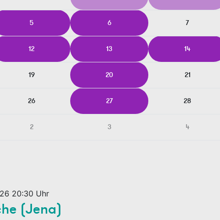
5
6
7
12
13
14
19
20
21
26
27
28
2
3
4
026 20:30 Uhr
che (Jena)