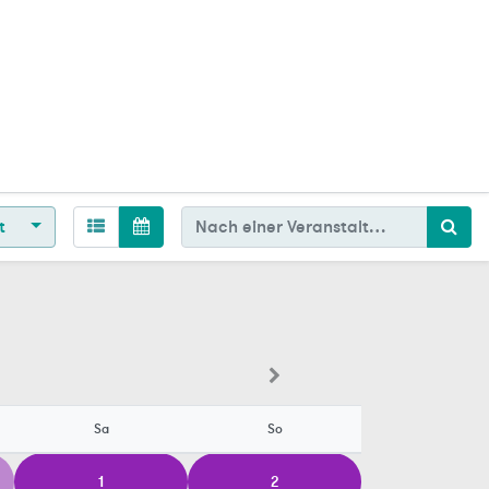
t
Sa
So
1
2