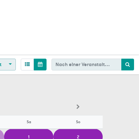
nt
Sa
So
1
2