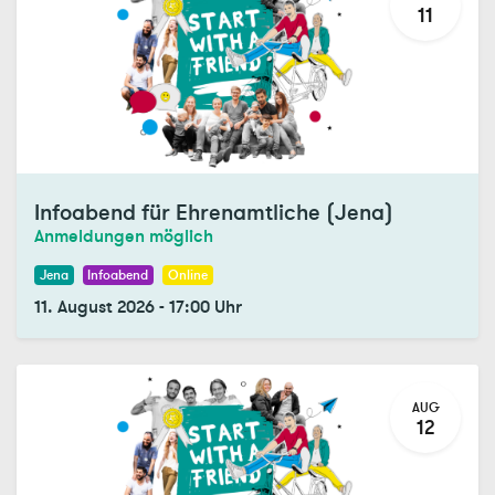
11
Infoabend für Ehrenamtliche (Jena)
Anmeldungen möglich
Jena
Infoabend
Online
11. August 2026
-
17:00
Uhr
AUG
12