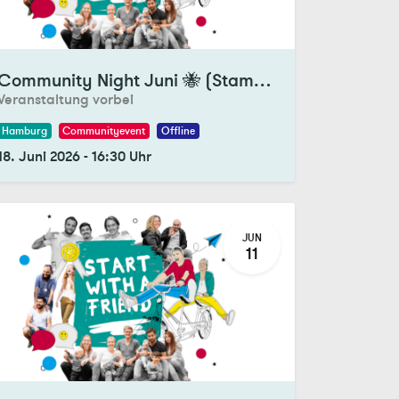
gistrations Closed
Community Night Juni 🐝 (Stammtisch und Tandemtreff)
Veranstaltung vorbei
Hamburg
Communityevent
Offline
18. Juni 2026
-
16:30
Uhr
JUN
11
gistrations Closed