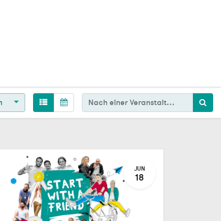
en
JUN
18