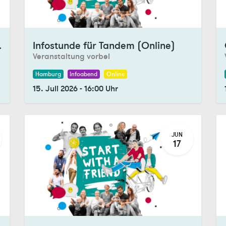
Registrations Closed
Re
demtreff)
Infostunde für Tandem (Online)
Veranstaltung vorbei
Hamburg
Infoabend
Online
15. Juli 2026
-
16:00
Uhr
JUN
17
Registrations Closed
Re