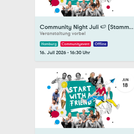
Registrations Closed
Community Night Juli 🍉 (Stammtisch und Tan
Veranstaltung vorbei
Hamburg
Communityevent
Offline
16. Juli 2026
-
16:30
Uhr
JUN
18
Registrations Closed