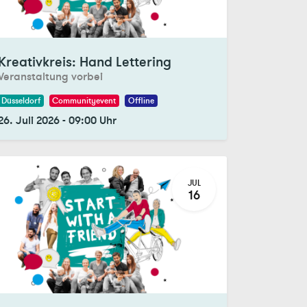
gistrations Closed
Kreativkreis: Hand Lettering
Veranstaltung vorbei
Düsseldorf
Communityevent
Offline
26. Juli 2026
-
09:00
Uhr
JUL
16
gistrations Closed