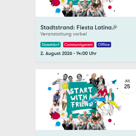
Registrations Closed
Stadtstrand: Fiesta Latina🎉
Veranstaltung vorbei
Düsseldorf
Communityevent
Offline
2. August 2026
-
14:00
Uhr
JUL
25
Registrations Closed