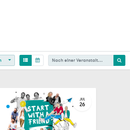
en
JUL
26