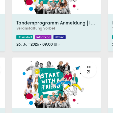
Registrations Closed
Re
Tandemprogramm Anmeldung | Infomittag Juli
Veranstaltung vorbei
Düsseldorf
Infoabend
Offline
26. Juli 2026
-
09:00
Uhr
JUL
21
Registrations Closed
Re