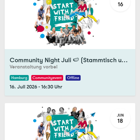
16
Registrations Closed
Community Night Juli 🍉 (Stammtisch und Tandemtreff)
Veranstaltung vorbei
Hamburg
Communityevent
Offline
16. Juli 2026
-
16:30
Uhr
JUN
18