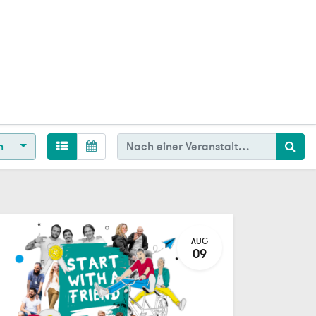
en
AUG
09