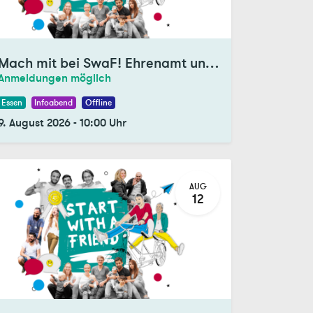
Mach mit bei SwaF! Ehrenamt und Tandemprogramm
Anmeldungen möglich
Essen
Infoabend
Offline
9. August 2026
-
10:00
Uhr
AUG
12