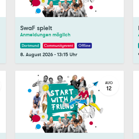
SwaF spielt
Anmeldungen möglich
Dortmund
Communityevent
Offline
8. August 2026
-
13:15
Uhr
AUG
12
Registrations Closed