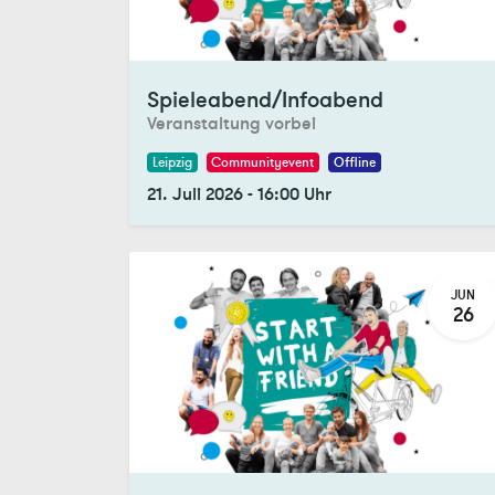
Registrations Closed
Spieleabend/Infoabend
Veranstaltung vorbei
Leipzig
Communityevent
Offline
21. Juli 2026
-
16:00
Uhr
JUN
26
Registrations Closed