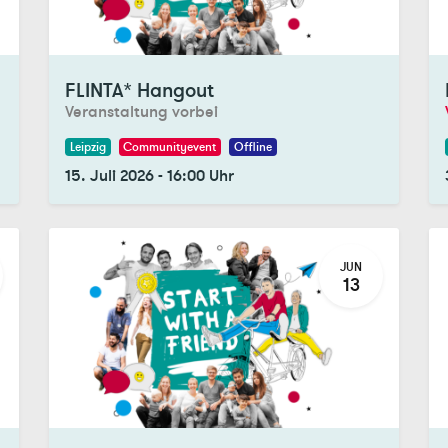
Registrations Closed
Re
FLINTA* Hangout
Veranstaltung vorbei
Leipzig
Communityevent
Offline
15. Juli 2026
-
16:00
Uhr
JUN
13
Registrations Closed
Re