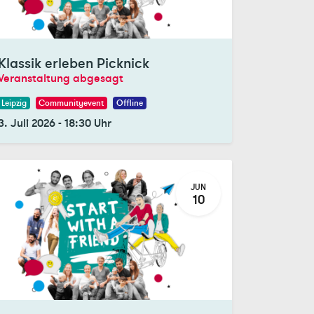
gistrations Closed
Klassik erleben Picknick
Veranstaltung abgesagt
Leipzig
Communityevent
Offline
3. Juli 2026
-
18:30
Uhr
JUN
10
gistrations Closed