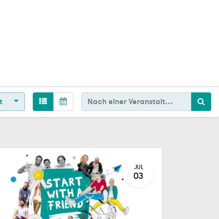
t
JUL
03