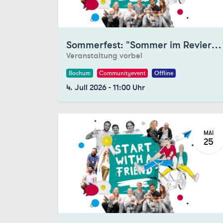
Registrations Closed
Sommerfest: "Sommer im Revier" mit SwaF Bochum, Dortmund & Essen
Veranstaltung vorbei
Bochum
Communityevent
Offline
4. Juli 2026
-
11:00
Uhr
MAI
25
Registrations Closed