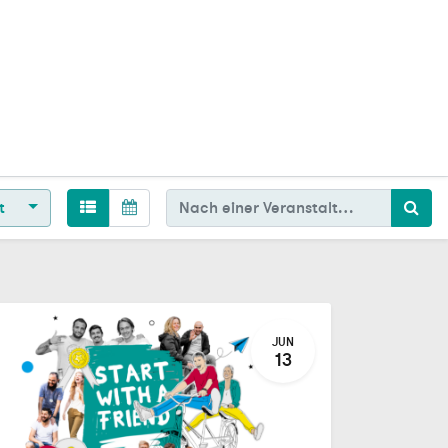
t
JUN
13