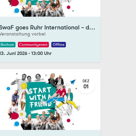
gistrations Closed
SwaF goes Ruhr International – das Fest der Kulturen
Veranstaltung vorbei
Bochum
Communityevent
Offline
13. Juni 2026
-
13:00
Uhr
DEZ
01
gistrations Closed