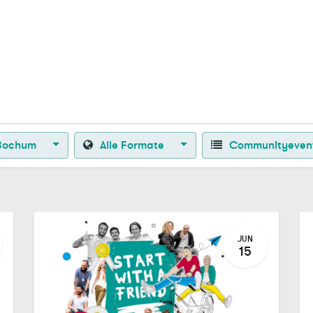
Zurück zur Startseite
Bochum
Alle Formate
Communityeven
JUN
15