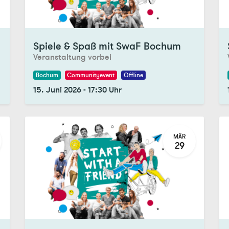
Registrations Closed
Re
Spiele & Spaß mit SwaF Bochum
Veranstaltung vorbei
Bochum
Communityevent
Offline
15. Juni 2026
-
17:30
Uhr
MÄR
29
Registrations Closed
Re